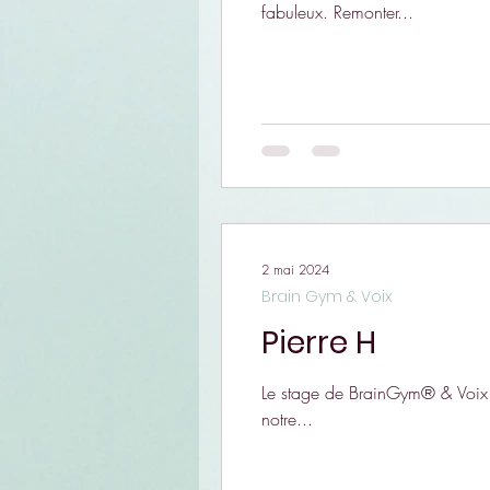
fabuleux. Remonter...
2 mai 2024
Brain Gym & Voix
Pierre H
Le stage de BrainGym® & Voix… J
notre...