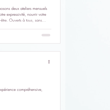
osons deux ateliers mensuels
tre expressivité, nourrir votre
n-être. Ouverts à tous, sans
ulent en groupe de cinq
antir un accompagnement de
 expérience compréhensive,