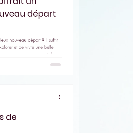
 offrait un
ouveau départ
ux nouveau départ ? Il suffit
xplorer et de vivre une belle
ois d'août. Entre chant
chaque stage invite à mieux
et le
dité et du plaisir dans un
ambiance bienveillante et joyeuse. Voici la liste des s
s de