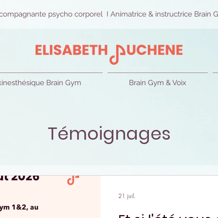
compagnante psycho corporel I Animatrice & instructrice Brain G
kinesthésique Brain Gym
Brain Gym & Voix
Témoignages
21 juil.