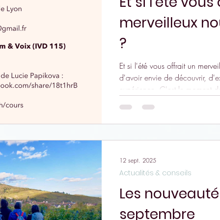
Et si l'été vous
merveilleux n
?
Et si l'été vous offrait un merveille
d'avoir envie de découvrir, d'e
expérience. C'est le moment de prendre son agenda et de
venir à l'un des stages proposés au m
et éducation Kinesthésique®, 
s'écouter, à explorer autrement la voix, le corps 
mouvement, à retrouver une flui
12 sept. 2025
Actualités & conseils
Les nouveauté
septembre