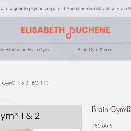
compagnante psycho corporel I Animatrice & instructrice Brain G
kinesthésique Brain Gym
Brain Gym & Voix
n Gym® 1 & 2 - BG 110
Brain Gym®
Prix
480,00 €