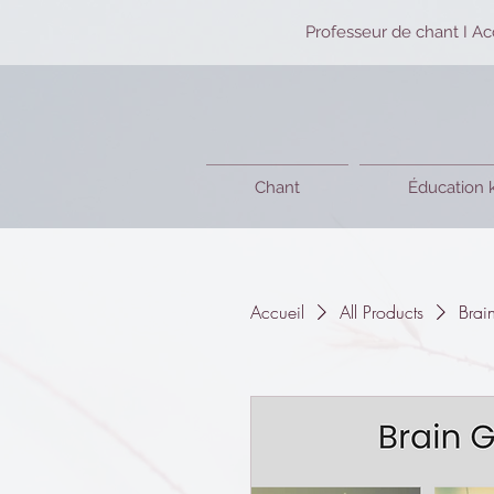
Professeur de chant I Ac
Chant
Éducation 
Accueil
All Products
Brai