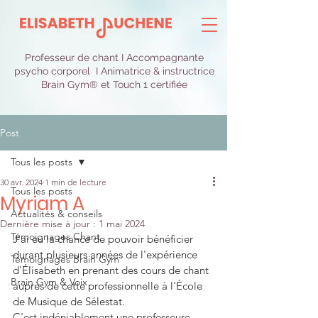
Professeur de chant I Accompagnante
psycho corporel I Animatrice & instructrice
Brain Gym® et Touch 1 certifiée
Post
Tous les posts
30 avr. 2024
1 min de lecture
Tous les posts
Myriam A
Actualités & conseils
Dernière mise à jour :
1 mai 2024
Témoignages Chant
J'ai eu la chance de pouvoir bénéficier 
durant plusieurs années de l'expérience 
Témoignages Brain Gym
d'Élisabeth en prenant des cours de chant 
Brain Gym & Voix
auprès de cette professionnelle à l'École 
de Musique de Sélestat.
C'est indéniablement une professeure 