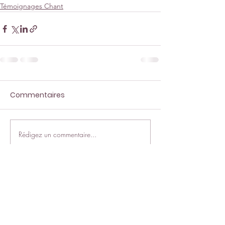
Témoignages Chant
Commentaires
Rédigez un commentaire...
CONTACT
+33 632 613 711
elivoce.duchene@gmail.com